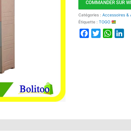
COMMANDER SUR W
Tiroirs
Catégories :
Accessoires & 
Étiquette :
TOGO
Faceboo
Twitte
Wha
L