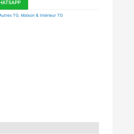
HATSAPP
Autres TG
,
Maison & Intérieur TG
k
r
tsApp
inkedIn