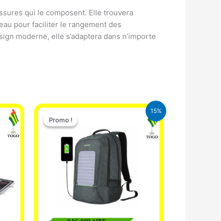
ussures qui le composent. Elle trouvera
eau pour faciliter le rangement des
sign moderne, elle s’adaptera dans n’importe
Le
Le
15%
prix
prix
Promo !
Promo !
initial
actuel
était :
est :
29.500 CFA.
25.000 CFA.