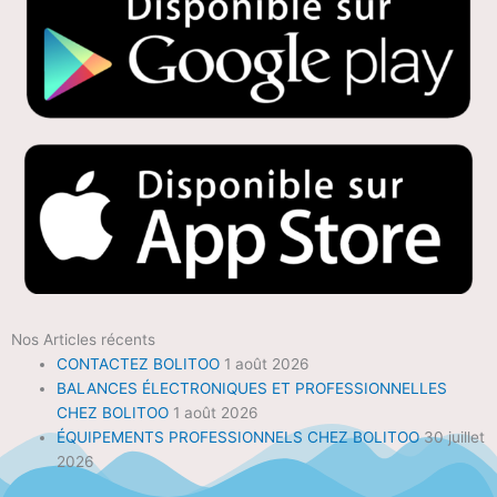
Nos Articles récents
CONTACTEZ BOLITOO
1 août 2026
BALANCES ÉLECTRONIQUES ET PROFESSIONNELLES
CHEZ BOLITOO
1 août 2026
ÉQUIPEMENTS PROFESSIONNELS CHEZ BOLITOO
30 juillet
2026