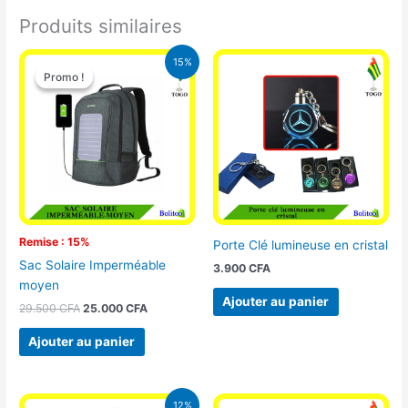
Produits similaires
Le
Le
15%
prix
prix
Promo !
Promo !
initial
actuel
était :
est :
29.500 CFA.
25.000 CFA.
Remise : 15%
Porte Clé lumineuse en cristal
Sac Solaire Imperméable
3.900
CFA
moyen
Ajouter au panier
29.500
CFA
25.000
CFA
Ajouter au panier
Le
Le
12%