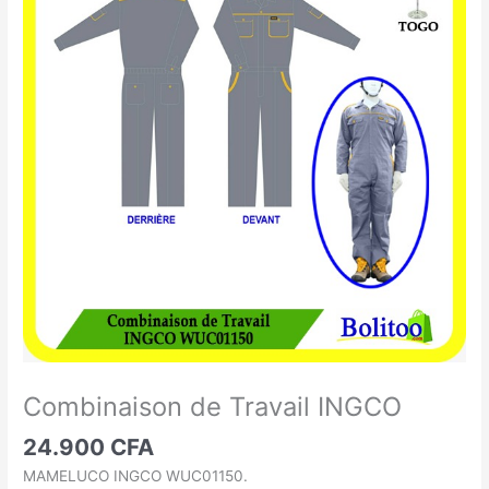
de
Travail
INGCO
Combinaison de Travail INGCO
24.900
CFA
MAMELUCO INGCO WUC01150.