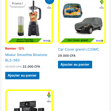
prix
prix
Promo !
Promo !
initial
actuel
était :
est :
25.000 CFA.
22.000 CFA.
Remise : 12%
Car Cover grand LC/GMC
Mixeur Smoothie Binatone
29.000
CFA
BLS-360
Ajouter au panier
25.000
CFA
22.000
CFA
Ajouter au panier