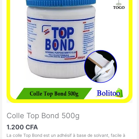
Top
Bond
500g
Colle Top Bond 500g
1.200
CFA
La colle Top Bond est un adhésif à base de solvant, facile à