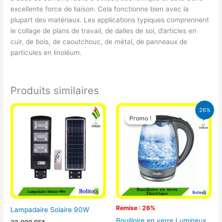
excellente force de liaison. Cela fonctionne bien avec la
plupart des matériaux. Les applications typiques comprennent
le collage de plans de travail, de dalles de sol, d’articles en
cuir, de bois, de caoutchouc, de métal, de panneaux de
particules en linoléum.
Produits similaires
Le
Le
26%
prix
prix
Promo !
Promo !
initial
actuel
était :
est :
16.900 CFA.
12.500 CFA.
Remise : 26%
Lampadaire Solaire 90W
Bouilloire en verre Lumineux