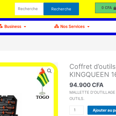
d'outils
Recherche
0
CFA
Recherche
Professionnel
pour :
KINGQUEEN
160Pcs
Business
Nos Services
Coffret d’outil
quantité
de
KINGQUEEN 1
Coffret
d'outils
94.900
CFA
Professionnel
MALLETTE D’OUTILLAGE
KINGQUEEN
OUTILS.
160Pcs
Ajouter au p