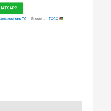
HATSAPP
 Constructions TG
Étiquette :
TOGO
k
r
tsApp
inkedIn