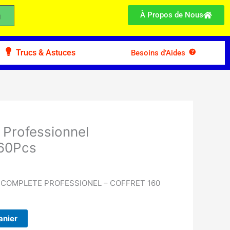
À Propos de Nous
Trucs & Astuces
Besoins d’Aides
s Professionnel
60Pcs
 COMPLETE PROFESSIONEL – COFFRET 160
anier