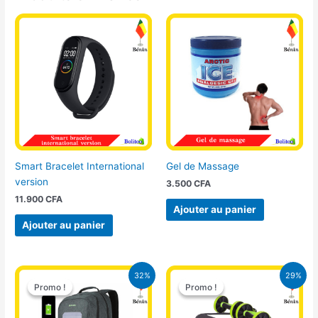
Smart Bracelet International
Gel de Massage
version
3.500
CFA
11.900
CFA
Ajouter au panier
Ajouter au panier
Le
Le
Le
Le
32%
29%
prix
prix
prix
prix
Promo !
Promo !
Promo !
Promo !
initial
actuel
initial
actuel
était :
est :
était :
est :
32.500 CFA.
22.000 CFA.
13.900 CFA.
9.900 CFA.