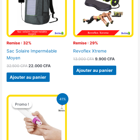
Remise : 32%
Remise : 29%
Sac Solaire Imperméable
Revoflex Xtreme
Moyen
13.900
CFA
9.900
CFA
32.500
CFA
22.000
CFA
Ajouter au panier
Ajouter au panier
Le
Le
41%
prix
prix
Promo !
Promo !
initial
actuel
était :
est :
8.500 CFA.
5.000 CFA.