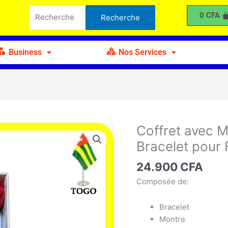
Recherche
Montre
0
CFA
Recherche
pour :
Intelligente
Collier
Bracelet
Business
Nos Services
pour
Femmes
Coffret avec Mo
quantité
de
Bracelet pou
Coffret
avec
24.900
CFA
Montre
Composée de:
Intelligente
Collier
Bracelet
Bracelet
Montre
pour