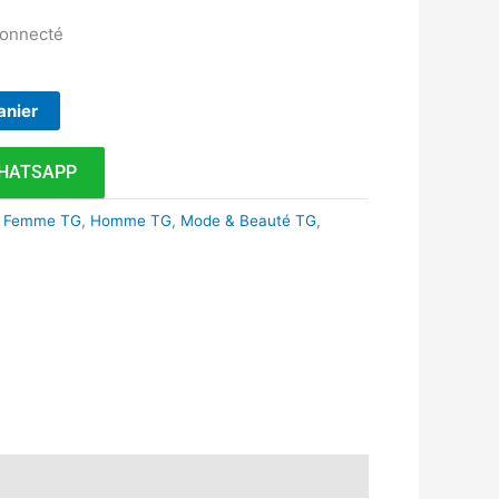
connecté
anier
HATSAPP
,
Femme TG
,
Homme TG
,
Mode & Beauté TG
,
k
r
tsApp
inkedIn