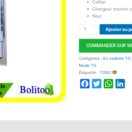
Collier
Femmes
Chargeur montre 
fleur
Ajouter au p
COMMANDER SUR W
Catégories :
En vedette TG
Mode TG
Étiquette :
TOGO
Faceboo
Twitte
Wha
L