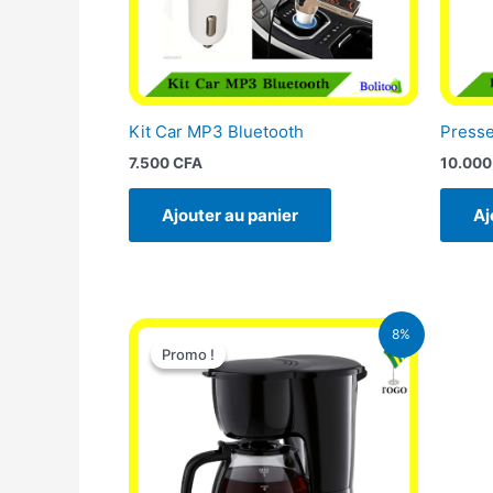
Kit Car MP3 Bluetooth
Presse
7.500
CFA
10.00
Ajouter au panier
Aj
Le
Le
8%
prix
prix
Promo !
Promo !
initial
actuel
était :
est :
25.000 CFA.
23.000 CFA.