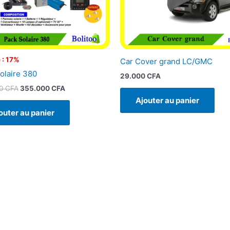
 : 17%
Car Cover grand LC/GMC
olaire 380
29.000
CFA
00
CFA
355.000
CFA
Ajouter au panier
outer au panier