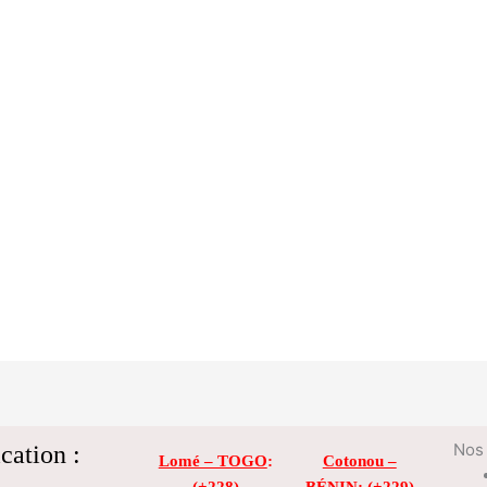
cation :
Nos 
Lomé – TOGO
:
Cotonou –