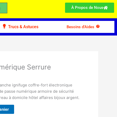
À Propos de Nous
Trucs & Astuces
Besoins d’Aides
umérique Serrure
étanche ignifuge coffre-fort électronique
t de passe numérique armoire de sécurité
eau à domicile hôtel affaires bijoux argent.
anier