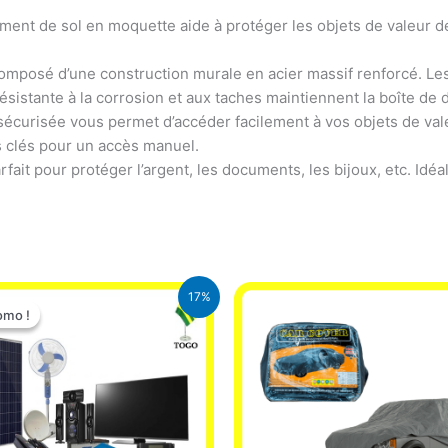
ement de sol en moquette aide à protéger les objets de valeur d
omposé d’une construction murale en acier massif renforcé. Les
résistante à la corrosion et aux taches maintiennent la boîte de 
écurisée vous permet d’accéder facilement à vos objets de vale
 clés pour un accès manuel.
arfait pour protéger l’argent, les documents, les bijoux, etc. Idéa
Le
Le
17%
prix
prix
omo !
omo !
initial
actuel
était :
est :
430.000 CFA.
355.000 CFA.