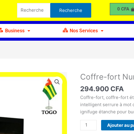
fort
Recherche
0
CFA
Recherche
Numérique
pour :
Serrure
Business
Nos Services
Coffre-fort N
quantité
de
294.900
CFA
Coffre-
fort
Coffre-fort, coffre-fort 
Numérique
intelligent serrure à mo
Serrure
ignifuge étanche pour bur
Ajouter au p