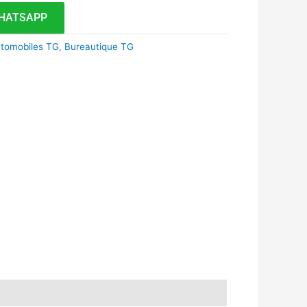
HATSAPP
utomobiles TG
,
Bureautique TG
k
r
tsApp
inkedIn