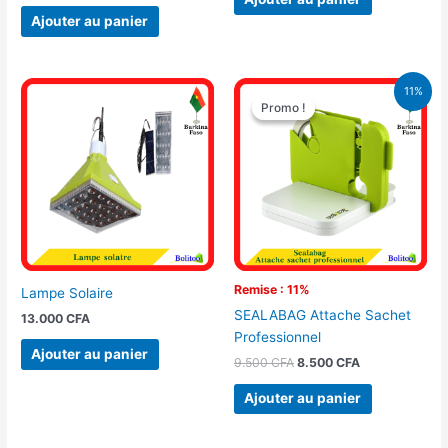
Ajouter au panier
Le
Le
11%
prix
prix
Promo !
Promo !
initial
actuel
était :
est :
9.500 CFA.
8.500 CFA.
Remise : 11%
Lampe Solaire
SEALABAG Attache Sachet
13.000
CFA
Professionnel
Ajouter au panier
9.500
CFA
8.500
CFA
Ajouter au panier