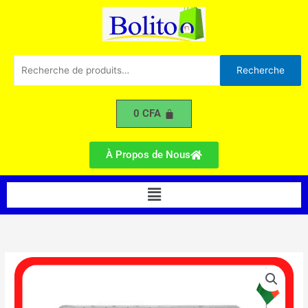
SOLSTAR
Aller
1CV
au
R410
contenu
Recherche
Recherche
pour :
0
CFA
À Propos de Nous
Menu
quantité
de
Climatiseur