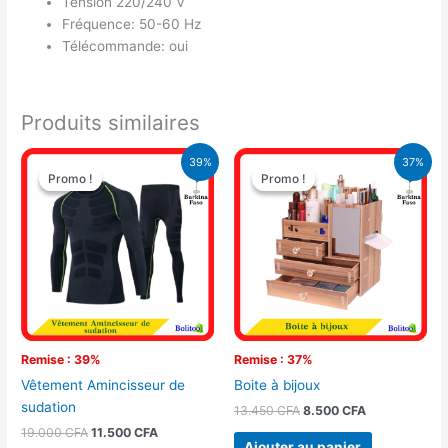
Tension 220/240 V
Fréquence: 50-60 Hz
Télécommande: oui
Produits similaires
Le
Le
Le
Le
39%
37%
prix
prix
prix
prix
Promo !
Promo !
Promo !
Promo !
initial
actuel
initial
actuel
était :
est :
était :
est :
19.000 CFA.
11.500 CFA.
13.450 CFA.
8.500 CFA.
Remise : 39%
Remise : 37%
Vêtement Amincisseur de
Boite à bijoux
sudation
13.450
CFA
8.500
CFA
19.000
CFA
11.500
CFA
Ajouter au panier