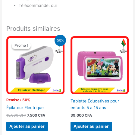
Télécommande: oui
Produits similaires
Le
Le
50%
prix
prix
Promo !
Promo !
initial
actuel
était :
est :
15.000 CFA.
7.500 CFA.
Remise : 50%
Tablette Éducatives pour
enfants 5 a 15 ans
Épilateur Electrique
39.000
CFA
15.000
CFA
7.500
CFA
Ajouter au panier
Ajouter au panier