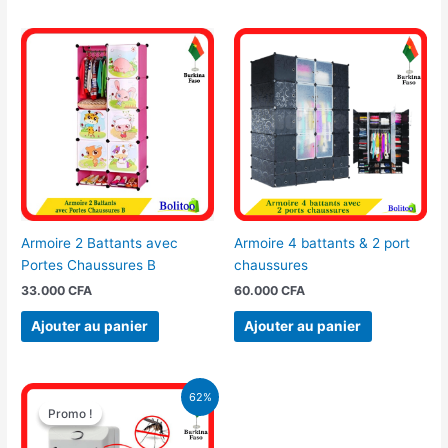
Armoire 2 Battants avec
Armoire 4 battants & 2 port
Portes Chaussures B
chaussures
33.000
CFA
60.000
CFA
Ajouter au panier
Ajouter au panier
Le
Le
62%
prix
prix
Promo !
Promo !
initial
actuel
était :
est :