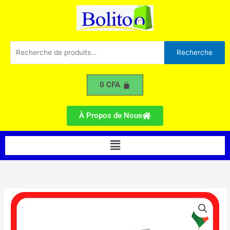
SHARP
Aller
R22
au
-
contenu
3CV
Recherche
Recherche
pour :
0
CFA
À Propos de Nous
Menu
quantité
de
Climatiseur