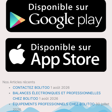
Nos Articles récents
CONTACTEZ BOLITOO
1 août 2026
BALANCES ÉLECTRONIQUES ET PROFESSIONNELLES
CHEZ BOLITOO
1 août 2026
ÉQUIPEMENTS PROFESSIONNELS CHEZ BOLITOO
30 juillet
2026