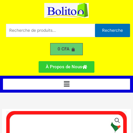
SHARP
Aller
R22
au
-
contenu
2CV
Recherche
Recherche
pour :
0
CFA
À Propos de Nous
Menu
quantité
de
Climatiseur