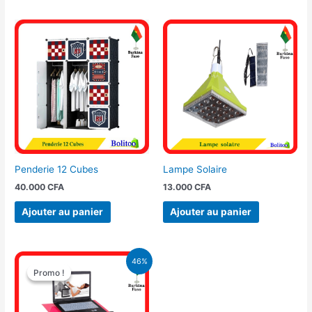
Penderie 12 Cubes
Lampe Solaire
40.000
CFA
13.000
CFA
Ajouter au panier
Ajouter au panier
Le
Le
46%
prix
prix
Promo !
Promo !
initial
actuel
était :
est :
26.000 CFA.
14.000 CFA.