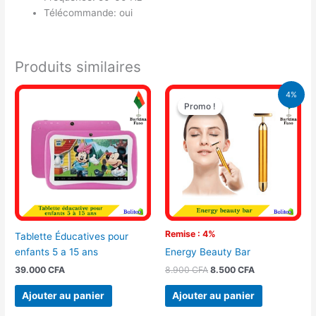
Télécommande: oui
Produits similaires
Le
Le
4%
prix
prix
Promo !
Promo !
initial
actuel
était :
est :
8.900 CFA.
8.500 CFA.
Remise : 4%
Tablette Éducatives pour
enfants 5 a 15 ans
Energy Beauty Bar
39.000
CFA
8.900
CFA
8.500
CFA
Ajouter au panier
Ajouter au panier