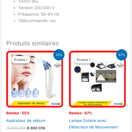
12000 btu
Tension 220/240 V
Fréquence: 50-60 Hz
Télécommande: oui
Produits similaires
Le
Le
Le
Le
55%
67%
prix
prix
prix
prix
Promo !
Promo !
Promo !
Promo !
initial
actuel
initial
actuel
était :
est :
était :
est :
19.900 CFA.
8.900 CFA.
10.500 CFA.
3.500 CFA.
Remise : 55%
Remise : 67%
Aspirateur de sébum
Lampe Solaire avec
Détecteur de Mouvement
19.900
CFA
8.900
CFA