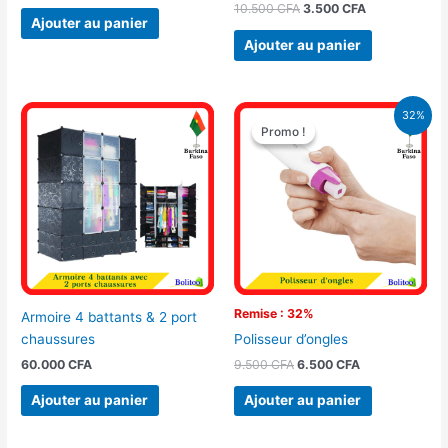
10.500
CFA
3.500
CFA
Ajouter au panier
Ajouter au panier
Le
Le
32%
prix
prix
Promo !
Promo !
initial
actuel
était :
est :
9.500 CFA.
6.500 CFA.
Remise : 32%
Armoire 4 battants & 2 port
chaussures
Polisseur d’ongles
60.000
CFA
9.500
CFA
6.500
CFA
Ajouter au panier
Ajouter au panier