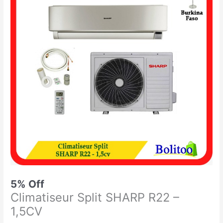
était :
est :
Split
199.900 CFA.
190.000 CFA.
SHARP
R22
-
1,5CV
5% Off
Climatiseur Split SHARP R22 –
1,5CV