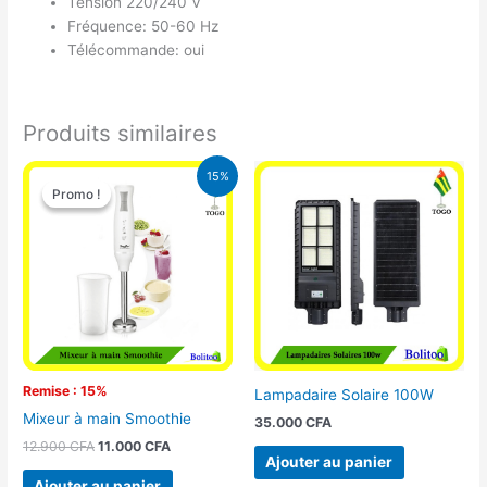
Tension 220/240 V
Fréquence: 50-60 Hz
Télécommande: oui
Produits similaires
Le
Le
15%
prix
prix
Promo !
Promo !
initial
actuel
était :
est :
12.900 CFA.
11.000 CFA.
Remise : 15%
Lampadaire Solaire 100W
Mixeur à main Smoothie
35.000
CFA
12.900
CFA
11.000
CFA
Ajouter au panier
Ajouter au panier