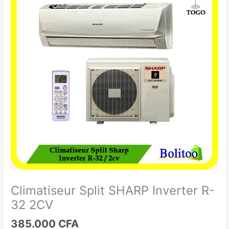
Split
SHARP
Inverter
R-
32
2CV
Climatiseur Split SHARP Inverter R-
32 2CV
385.000
CFA