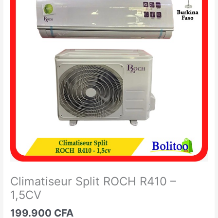
Split
ROCH
R410
-
1,5CV
Climatiseur Split ROCH R410 –
1,5CV
199.900
CFA