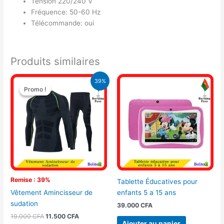
Tension 220/240 V
Fréquence: 50-60 Hz
Télécommande: oui
Produits similaires
Le
Le
39%
prix
prix
Promo !
Promo !
initial
actuel
était :
est :
19.000 CFA.
11.500 CFA.
Remise : 39%
Tablette Éducatives pour
enfants 5 a 15 ans
Vêtement Amincisseur de
sudation
39.000
CFA
19.000
CFA
11.500
CFA
Ajouter au panier