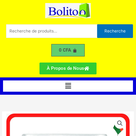
ROCH
Aller
R22
au
-
contenu
2CV
Recherche
Recherche
pour :
0
CFA
À Propos de Nous
Menu
quantité
de
Climatiseur