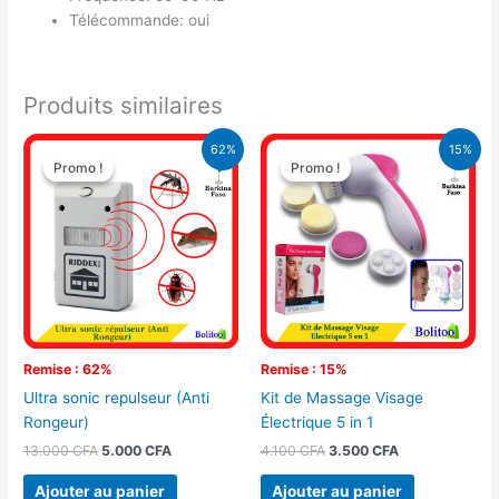
Télécommande: oui
Produits similaires
Le
Le
Le
Le
62%
15%
prix
prix
prix
prix
Promo !
Promo !
Promo !
Promo !
initial
actuel
initial
actuel
était :
est :
était :
est :
13.000 CFA.
5.000 CFA.
4.100 CFA.
3.500 CFA.
Remise : 62%
Remise : 15%
Ultra sonic repulseur (Anti
Kit de Massage Visage
Rongeur)
Électrique 5 in 1
13.000
CFA
5.000
CFA
4.100
CFA
3.500
CFA
Ajouter au panier
Ajouter au panier