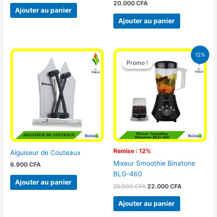
20.000
CFA
Ajouter au panier
Ajouter au panier
Le
Le
12%
prix
prix
Promo !
Promo !
initial
actuel
était :
est :
25.000 CFA.
22.000 CFA
Remise : 12%
Aiguiseur de Couteaux
Mixeur Smoothie Binatone
6.900
CFA
BLG-460
Ajouter au panier
25.000
CFA
22.000
CFA
Ajouter au panier