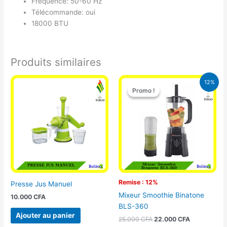
Fréquence: 50-60 Hz
Télécommande: oui
18000 BTU
Produits similaires
Le
Le
12%
prix
prix
Promo !
Promo !
initial
actuel
était :
est :
25.000 CFA.
22.000 CFA
Remise : 12%
Presse Jus Manuel
Mixeur Smoothie Binatone
10.000
CFA
BLS-360
Ajouter au panier
25.000
CFA
22.000
CFA