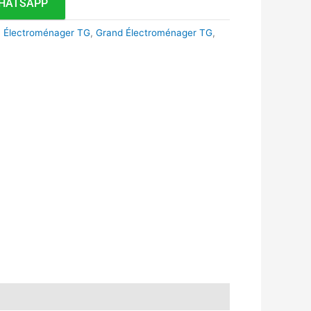
HATSAPP
,
Électroménager TG
,
Grand Électroménager TG
,
k
r
tsApp
inkedIn