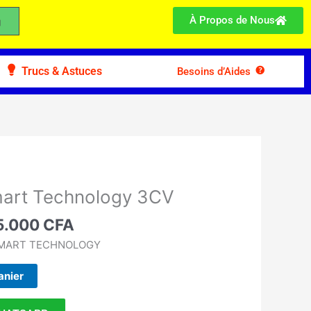
À Propos de Nous
Trucs & Astuces
Besoins d’Aides
Le
x
prix
mart Technology 3CV
ial
actuel
t :
5.000
CFA
est :
.900 CFA.
335.000 CFA.
e SMART TECHNOLOGY
anier