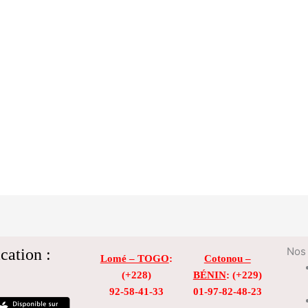
cation :
Nos 
Lomé – TOGO
:
Cotonou –
(+228)
BÉNIN
: (+229)
92-58-41-33
01-97-82-48-23