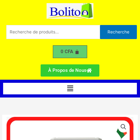
SAMSUNG
Aller
2CV
au
R410
contenu
Recherche
Recherche
pour :
0
CFA
À Propos de Nous
Menu
quantité
de
Climatiseur