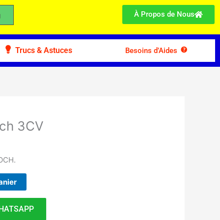
À Propos de Nous
Trucs & Astuces
Besoins d’Aides
och 3CV
ROCH.
anier
HATSAPP