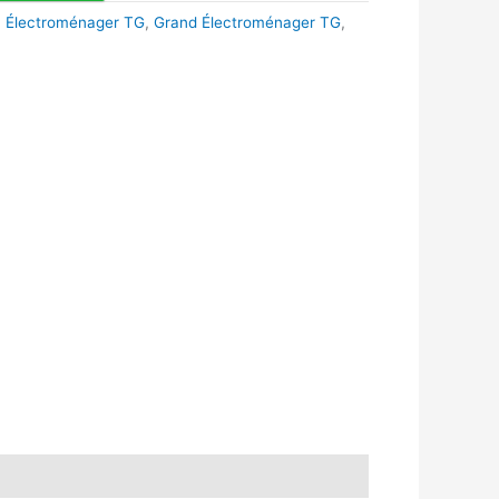
,
Électroménager TG
,
Grand Électroménager TG
,
k
r
tsApp
inkedIn