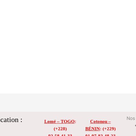
cation :
Nos 
Lomé – TOGO
:
Cotonou –
(+228)
BÉNIN
: (+229)