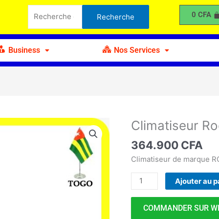
Roch
Recherche
0
CFA
Recherche
3CV
pour :
Business
Nos Services
Climatiseur R
quantité
de
364.900
CFA
Climatiseur
Roch
Climatiseur de marque 
3CV
Ajouter au p
COMMANDER SUR W