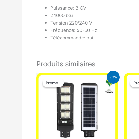
Puissance: 3 CV
24000 btu
Tension 220/240 V
Fréquence: 50-60 Hz
Télécommande: oui
Produits similaires
Le
Le
30%
prix
prix
Promo !
Promo !
Pr
Pr
initial
actuel
était :
est :
50.000 CFA.
35.000 CFA.