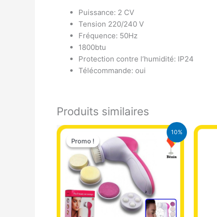
Puissance: 2 CV
Tension 220/240 V
Fréquence: 50Hz
1800btu
Protection contre l’humidité: IP24
Télécommande: oui
Produits similaires
Le
Le
10%
prix
prix
Promo !
Promo !
initial
actuel
était :
est :
3.900 CFA.
3.500 CFA.