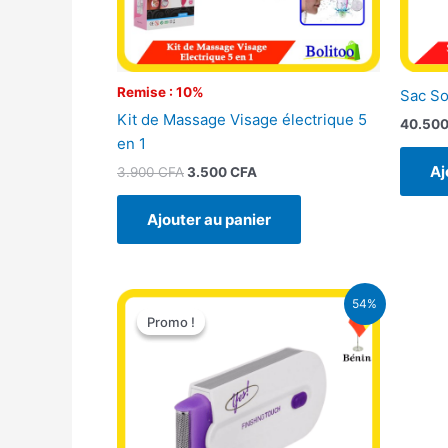
Remise : 10%
Sac So
Kit de Massage Visage électrique 5
40.50
en 1
Aj
3.900
CFA
3.500
CFA
Ajouter au panier
Le
Le
54%
prix
prix
Promo !
Promo !
initial
actuel
était :
est :
14.000 CFA.
6.500 CFA.