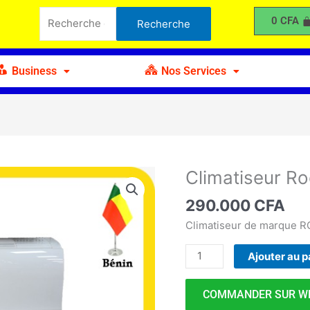
Roch
Recherche
0
CFA
Recherche
2CV
pour :
Business
Nos Services
Climatiseur R
quantité
de
290.000
CFA
Climatiseur
Roch
Climatiseur de marque 
2CV
Ajouter au p
COMMANDER SUR W