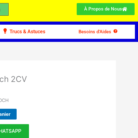
À Propos de Nous
Trucs & Astuces
Besoins d’Aides
och 2CV
ROCH
anier
HATSAPP