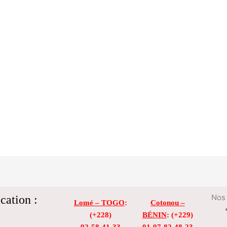
cation :
Nos 
Lomé – TOGO
:
Cotonou –
(+228)
BÉNIN
: (+229)