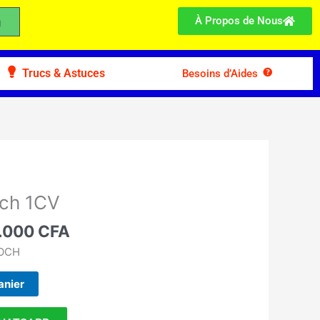
À Propos de Nous
Trucs & Astuces
Besoins d’Aides
Le
prix
och 1CV
al
actuel
t :
.000
CFA
est :
.000 CFA.
185.000 CFA.
ROCH
anier