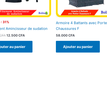
 : 31%
Armoire 4 Battants avec Port
nt Amincisseur de sudation
Chaussures F
CFA
12.500
CFA
58.000
CFA
outer au panier
Ajouter au panier