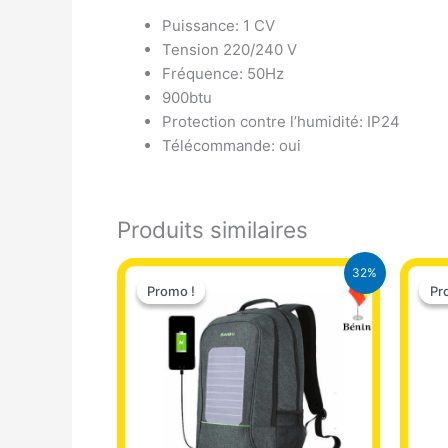
Puissance: 1 CV
Tension 220/240 V
Fréquence: 50Hz
900btu
Protection contre l’humidité: IP24
Télécommande: oui
Produits similaires
Le
Le
32%
prix
prix
Promo !
Promo !
Pr
Pr
initial
actuel
était :
est :
32.500 CFA.
22.000 CFA.