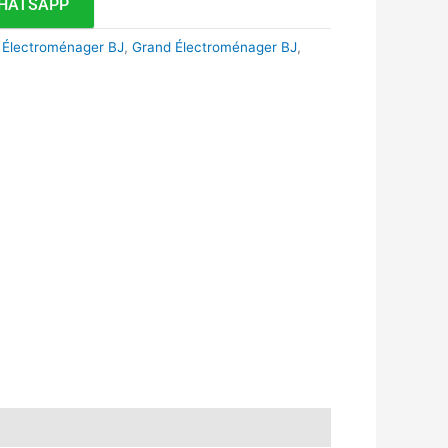
HATSAPP
,
Électroménager BJ
,
Grand Électroménager BJ
,
k
r
tsApp
inkedIn