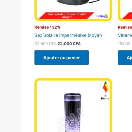
Remise : 32%
Remise
Sac Solaire Imperméable Moyen
Vêteme
32.500
CFA
22.000
CFA
18.000
Ajouter au panier
Aj
Ce
produit
a
plusieurs
variations.
Les
options
peuvent