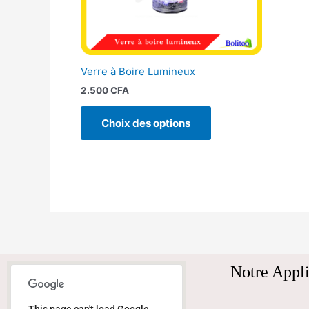
être
choisies
sur
la
Verre à Boire Lumineux
page
2.500
CFA
du
produit
Choix des options
Notre Appli