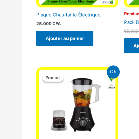
Remise
Plaque Chauffante Électrique
Pack B
25.000
CFA
65.000
Ajouter au panier
Aj
Le
Le
12%
prix
prix
Promo !
Promo !
initial
actuel
était :
est :
25.000 CFA.
22.000 CFA.