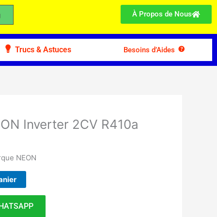
À Propos de Nous
Trucs & Astuces
Besoins d’Aides
EON Inverter 2CV R410a
arque NEON
anier
HATSAPP