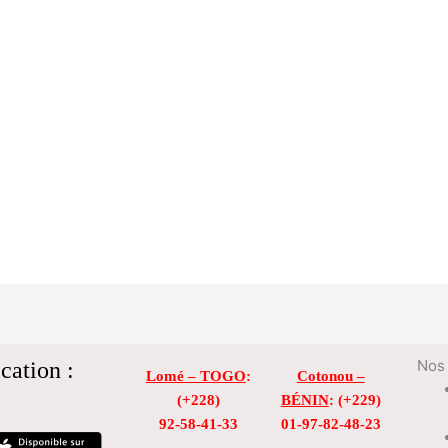
cation :
Nos 
Lomé – TOGO
:
Cotonou –
(+228)
BÉNIN
: (+229)
92-58-41-33
01-97-82-48-23