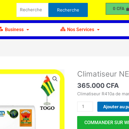
NEON
Recherche
0
CFA
Recherche
Inverter
pour :
2CV
R410a
Business
Nos Services
Climatiseur N
quantité
de
365.000
CFA
Climatiseur
NEON
Climatiseur R410a de m
Inverter
Ajouter au p
2CV
R410a
COMMANDER SUR W