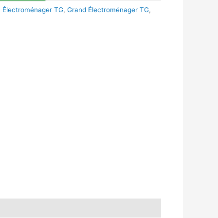
,
Électroménager TG
,
Grand Électroménager TG
,
k
r
tsApp
inkedIn