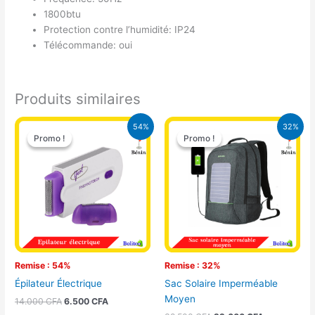
1800btu
Protection contre l’humidité: IP24
Télécommande: oui
Produits similaires
Le
Le
Le
Le
54%
32%
prix
prix
prix
prix
Promo !
Promo !
Promo !
Promo !
initial
actuel
initial
actuel
était :
est :
était :
est :
14.000 CFA.
6.500 CFA.
32.500 CFA.
22.000 CFA
Remise : 54%
Remise : 32%
Épilateur Électrique
Sac Solaire Imperméable
Moyen
14.000
CFA
6.500
CFA