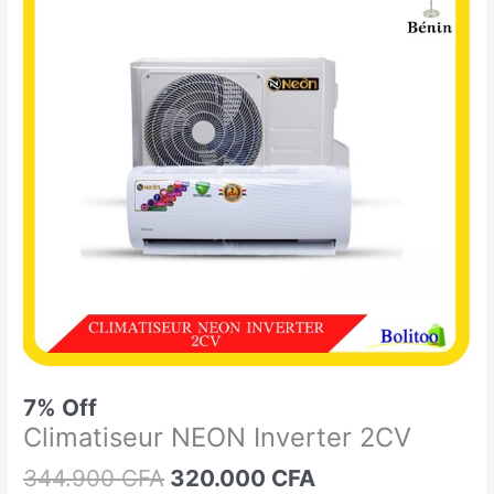
était :
est :
NEON
344.900 CFA.
320.000 CFA.
Inverter
2CV
7% Off
Climatiseur NEON Inverter 2CV
344.900
CFA
320.000
CFA