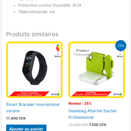
Protection contre l’humidité: IP24
Télécommande: oui
Produits similaires
Le
Le
25%
prix
prix
Promo !
Promo !
initial
actuel
était :
est :
10.000 CFA.
7.500 CFA.
Remise : 25%
Smart Bracelet International
version
Sealabag Attache Sachet
Professionnel
11.900
CFA
10.000
CFA
7.500
CFA
Ajouter au panier