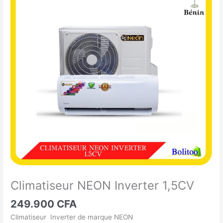
NEON
Inverter
1,5CV
Climatiseur NEON Inverter 1,5CV
249.900
CFA
Climatiseur Inverter de marque NEON