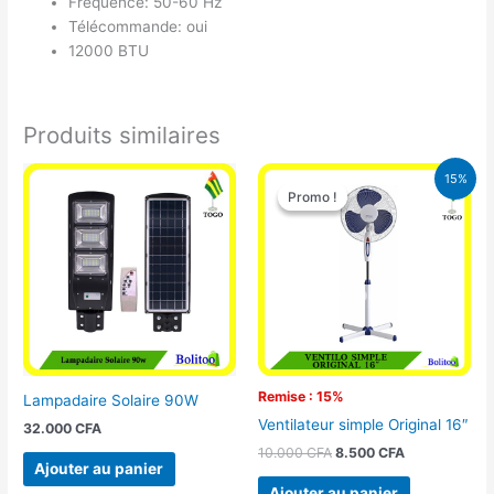
Fréquence: 50-60 Hz
Télécommande: oui
12000 BTU
Produits similaires
Le
Le
15%
prix
prix
Promo !
Promo !
initial
actuel
était :
est :
10.000 CFA.
8.500 CFA.
Remise : 15%
Lampadaire Solaire 90W
Ventilateur simple Original 16″
32.000
CFA
10.000
CFA
8.500
CFA
Ajouter au panier
Ajouter au panier