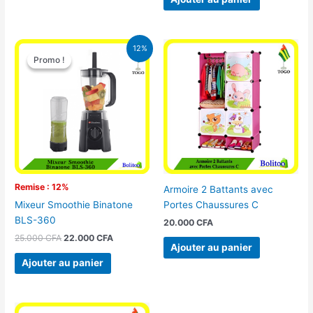
Le
Le
12%
prix
prix
Promo !
Promo !
initial
actuel
était :
est :
25.000 CFA.
22.000 CFA.
Remise : 12%
Armoire 2 Battants avec
Portes Chaussures C
Mixeur Smoothie Binatone
BLS-360
20.000
CFA
25.000
CFA
22.000
CFA
Ajouter au panier
Ajouter au panier