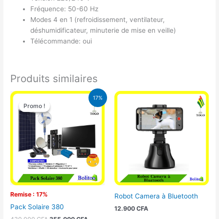
Fréquence: 50-60 Hz
Modes 4 en 1 (refroidissement, ventilateur,
déshumidificateur, minuterie de mise en veille)
Télécommande: oui
Produits similaires
Le
Le
17%
prix
prix
Promo !
Promo !
initial
actuel
était :
est :
430.000 CFA.
355.000 CFA.
Remise : 17%
Robot Camera à Bluetooth
Pack Solaire 380
12.900
CFA