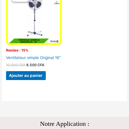
initial
actuel
était :
est :
10.000 CFA.
8.500 CFA.
Remise : 15%
Ventilateur simple Original 16″
10.000
CFA
8.500
CFA
Ajouter au panier
Notre Application :