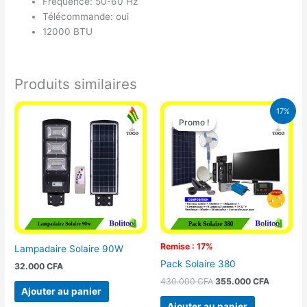
Fréquence: 50-60 Hz
Télécommande: oui
12000 BTU
Produits similaires
Le
Le
17%
prix
prix
Promo !
Promo !
initial
actuel
était :
est :
430.000 CFA.
355.000 
Remise : 17%
Lampadaire Solaire 90W
Pack Solaire 380
32.000
CFA
430.000
CFA
355.000
CFA
Ajouter au panier
Ajouter au panier