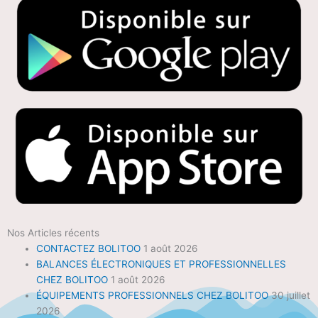
Nos Articles récents
CONTACTEZ BOLITOO
1 août 2026
BALANCES ÉLECTRONIQUES ET PROFESSIONNELLES
CHEZ BOLITOO
1 août 2026
ÉQUIPEMENTS PROFESSIONNELS CHEZ BOLITOO
30 juillet
2026