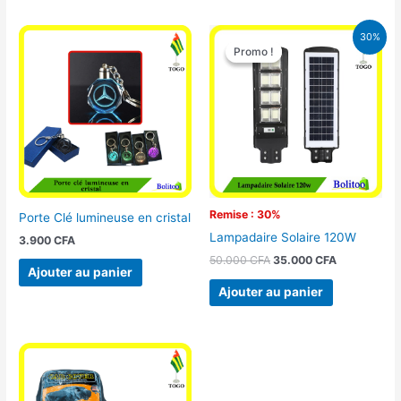
Le
Le
30%
prix
prix
Promo !
Promo !
initial
actuel
était :
est :
50.000 CFA.
35.000 CFA
Remise : 30%
Porte Clé lumineuse en cristal
Lampadaire Solaire 120W
3.900
CFA
50.000
CFA
35.000
CFA
Ajouter au panier
Ajouter au panier