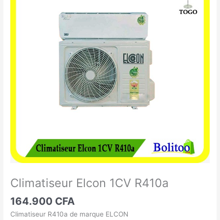
Elcon
1CV
R410a
Climatiseur Elcon 1CV R410a
164.900
CFA
Climatiseur R410a de marque ELCON