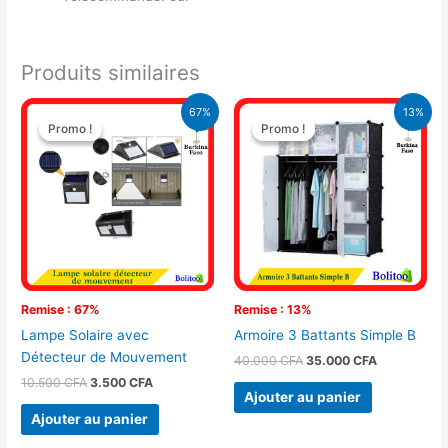
Produits similaires
Le
Le
Le
Le
67%
13%
prix
prix
prix
prix
Promo !
Promo !
Promo !
Promo !
initial
actuel
initial
actuel
était :
est :
était :
est :
10.500 CFA.
3.500 CFA.
40.000 CFA.
35.000 CFA
Remise : 67%
Remise : 13%
Lampe Solaire avec
Armoire 3 Battants Simple B
Détecteur de Mouvement
40.000
CFA
35.000
CFA
10.500
CFA
3.500
CFA
Ajouter au panier
Ajouter au panier