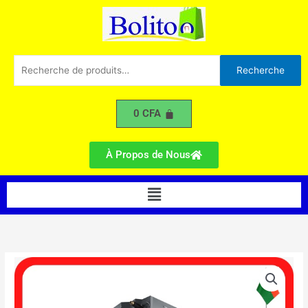
SHARP
Aller
3CV
au
contenu
Recherche
Recherche
pour :
0
CFA
À Propos de Nous
Menu
quantité
de
Climatiseur