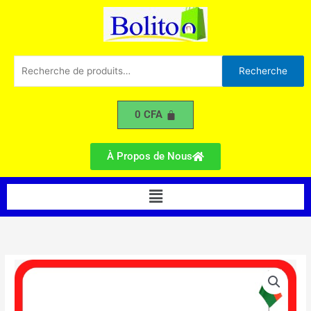
SHARP
Aller
2CV
au
contenu
Recherche
Recherche
pour :
0
CFA
À Propos de Nous
Menu
quantité
de
Climatiseur