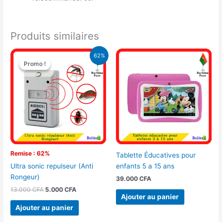
Produits similaires
Le
Le
62%
prix
prix
Promo !
Promo !
initial
actuel
était :
est :
13.000 CFA.
5.000 CFA.
Remise : 62%
Tablette Éducatives pour
enfants 5 a 15 ans
Ultra sonic repulseur (Anti
Rongeur)
39.000
CFA
13.000
CFA
5.000
CFA
Ajouter au panier
Ajouter au panier