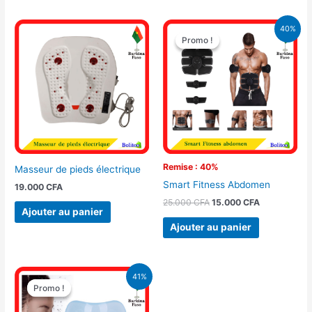
Le
Le
40%
prix
prix
Promo !
Promo !
initial
actuel
était :
est :
25.000 CFA.
15.000 CFA.
Remise : 40%
Masseur de pieds électrique
Smart Fitness Abdomen
19.000
CFA
25.000
CFA
15.000
CFA
Ajouter au panier
Ajouter au panier
Le
Le
41%
prix
prix
Promo !
Promo !
initial
actuel
était :
est :