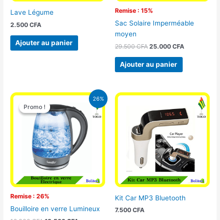
Remise : 15%
Lave Légume
Sac Solaire Imperméable
2.500
CFA
moyen
Ajouter au panier
29.500
CFA
25.000
CFA
Ajouter au panier
Le
Le
26%
prix
prix
Promo !
Promo !
initial
actuel
était :
est :
16.900 CFA.
12.500 CFA.
Remise : 26%
Kit Car MP3 Bluetooth
Bouilloire en verre Lumineux
7.500
CFA