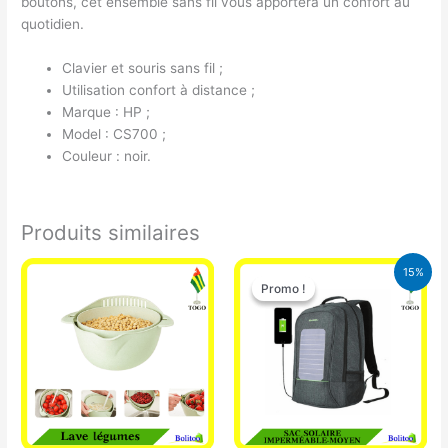
boutons, cet ensemble sans fil vous apportera un confort au
quotidien.
Clavier et souris sans fil ;
Utilisation confort à distance ;
Marque : HP ;
Model : CS700 ;
Couleur : noir.
Produits similaires
Le
Le
15%
prix
prix
Promo !
Promo !
initial
actuel
était :
est :
29.500 CFA.
25.000 CFA