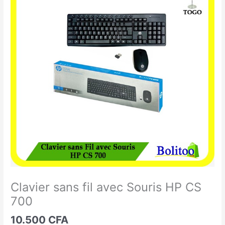
sans
fil
avec
Souris
HP
CS
700
Clavier sans fil avec Souris HP CS
700
10.500
CFA