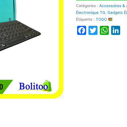
Catégories :
Accessoires & 
Électronique TG
,
Gadgets É
Étiquette :
TOGO
Faceboo
Twitte
Wha
L