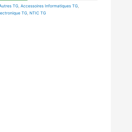
Autres TG
,
Accessoires Informatiques TG
,
lectronique TG
,
NTIC TG
k
r
tsApp
inkedIn