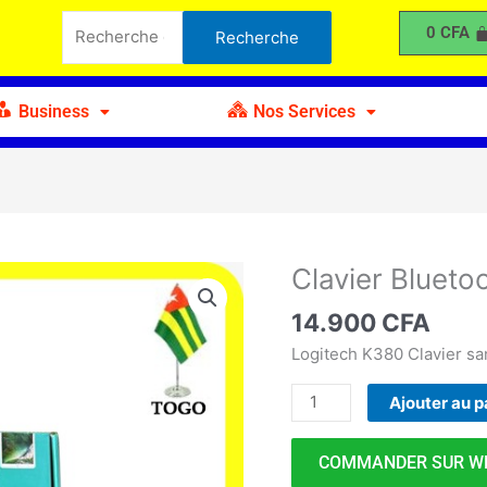
Bluetooth
Recherche
0
CFA
Recherche
K380
pour :
Business
Nos Services
Clavier Blueto
quantité
de
14.900
CFA
Clavier
Bluetooth
Logitech K380 Clavier sa
K380
Ajouter au p
COMMANDER SUR W