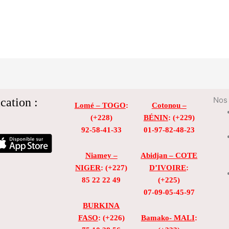
cation :
Nos 
Lomé – TOGO
:
Cotonou –
(+228)
BÉNIN
: (+229)
92-58-41-33
01-97-82-48-23
Niamey –
Abidjan – COTE
NIGER
: (+227)
D’IVOIRE
:
85 22 22 49
(+225)
07-09-05-45-97
BURKINA
FASO
: (+226)
Bamako- MALI
: