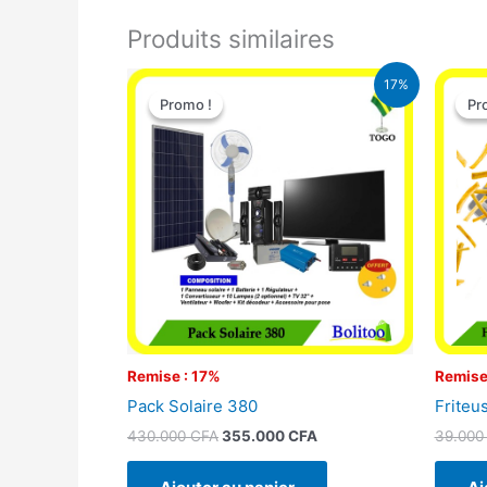
Produits similaires
Le
Le
17%
prix
prix
Promo !
Promo !
Pr
Pr
initial
actuel
était :
est :
430.000 CFA.
355.000 CFA.
Remise : 17%
Remise
Pack Solaire 380
Friteu
430.000
CFA
355.000
CFA
39.00