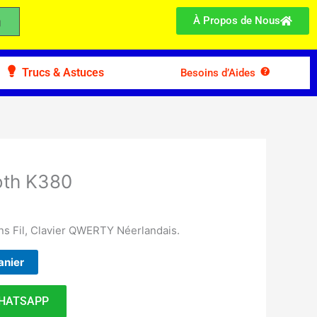
À Propos de Nous
Trucs & Astuces
Besoins d’Aides
oth K380
ns Fil, Clavier QWERTY Néerlandais.
anier
HATSAPP