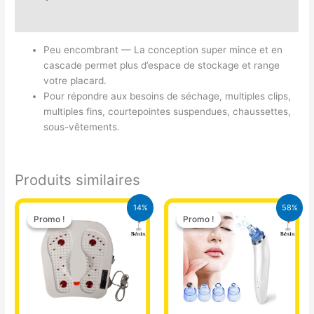
Avis (0)
Peu encombrant — La conception super mince et en
cascade permet plus d’espace de stockage et range
votre placard.
Pour répondre aux besoins de séchage, multiples clips,
multiples fins, courtepointes suspendues, chaussettes,
sous-vêtements.
Produits similaires
Le
Le
Le
Le
14%
58%
prix
prix
prix
prix
Promo !
Promo !
Promo !
Promo !
initial
actuel
initial
actuel
était :
est :
était :
est :
21.000 CFA.
18.000 CFA.
18.000 CFA.
7.500 CFA.