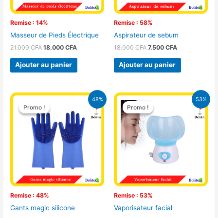
Remise : 14%
Remise : 58%
Masseur de Pieds Électrique
Aspirateur de sebum
21.000
CFA
18.000
CFA
18.000
CFA
7.500
CFA
Ajouter au panier
Ajouter au panier
Le
Le
Le
Le
48%
53%
prix
prix
prix
prix
Promo !
Promo !
Promo !
Promo !
initial
actuel
initial
actuel
était :
est :
était :
est :
12.500 CFA.
6.500 CFA.
18.000 CFA.
8.500 CFA.
Remise : 48%
Remise : 53%
Gants magic silicone
Vaporisateur facial