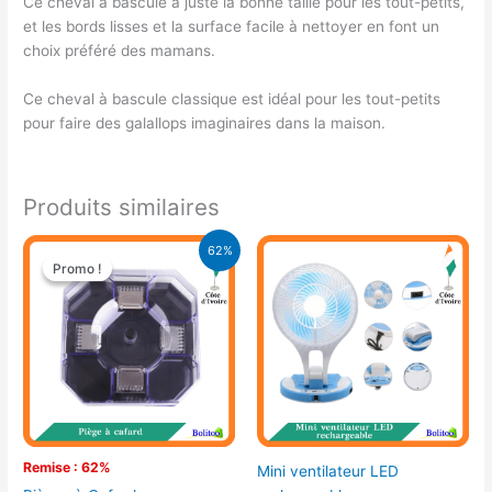
Ce cheval à bascule a juste la bonne taille pour les tout-petits,
et les bords lisses et la surface facile à nettoyer en font un
choix préféré des mamans.
Ce cheval à bascule classique est idéal pour les tout-petits
pour faire des galallops imaginaires dans la maison.
Produits similaires
Le
Le
62%
prix
prix
Promo !
Promo !
initial
actuel
était :
est :
13.000 CFA.
5.000 CFA.
Remise : 62%
Mini ventilateur LED