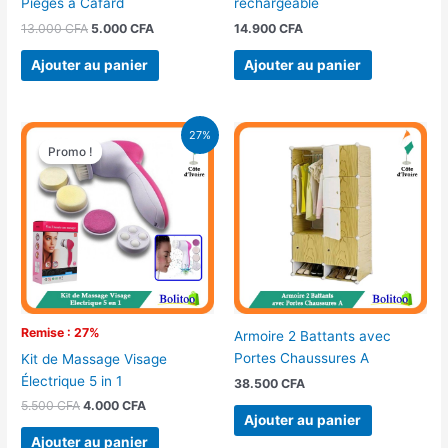
rechargeable
Pièges à Cafard
14.900
CFA
13.000
CFA
5.000
CFA
Ajouter au panier
Ajouter au panier
Le
Le
27%
prix
prix
Promo !
Promo !
initial
actuel
était :
est :
5.500 CFA.
4.000 CFA.
Remise : 27%
Armoire 2 Battants avec
Portes Chaussures A
Kit de Massage Visage
Électrique 5 in 1
38.500
CFA
5.500
CFA
4.000
CFA
Ajouter au panier
Ajouter au panier