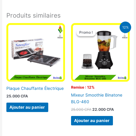
Produits similaires
Le
Le
12%
prix
prix
Promo !
Promo !
initial
actuel
était :
est :
25.000 CFA.
22.000 CFA
Remise : 12%
Plaque Chauffante Électrique
Mixeur Smoothie Binatone
25.000
CFA
BLG-460
Ajouter au panier
25.000
CFA
22.000
CFA
Ajouter au panier