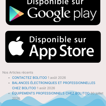
Nos Articles récents
CONTACTEZ BOLITOO
1 août 2026
BALANCES ÉLECTRONIQUES ET PROFESSIONNELLES
CHEZ BOLITOO
1 août 2026
ÉQUIPEMENTS PROFESSIONNELS CHEZ BOLITOO
30 juillet
2026