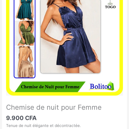
de
nuit
pour
Femme
Chemise de nuit pour Femme
9.900
CFA
Tenue de nuit élégante et décontractée.