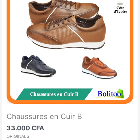
en
Cuir
B
Chaussures en Cuir B
33.000
CFA
ORIGINALS.