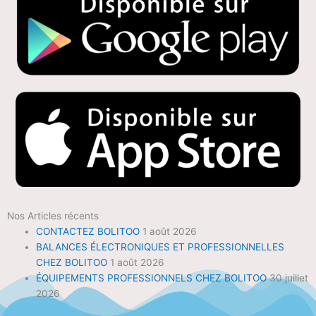
Nos Articles récents
CONTACTEZ BOLITOO
1 août 2026
BALANCES ÉLECTRONIQUES ET PROFESSIONNELLES
CHEZ BOLITOO
1 août 2026
ÉQUIPEMENTS PROFESSIONNELS CHEZ BOLITOO
30 juillet
2026