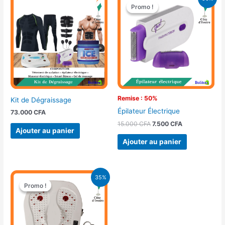
prix
prix
Promo !
Promo !
initial
actuel
était :
est :
15.000 CFA.
7.500 CFA.
Remise : 50%
Kit de Dégraissage
Épilateur Électrique
73.000
CFA
15.000
CFA
7.500
CFA
Ajouter au panier
Ajouter au panier
Le
Le
35%
prix
prix
Promo !
Promo !
initial
actuel
était :
est :
23.000 CFA.
15.000 CFA.