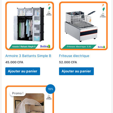
Armoire 3 Battants Simple B
Friteuse électrique
45.000
CFA
52.000
CFA
Ajouter au panier
Ajouter au panier
Le
Le
19%
prix
prix
Promo !
Promo !
initial
actuel
était :
est :
15.500 CFA.
12.500 CFA.