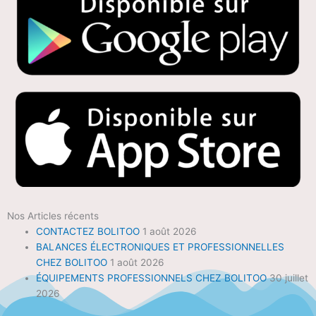
Nos Articles récents
CONTACTEZ BOLITOO
1 août 2026
BALANCES ÉLECTRONIQUES ET PROFESSIONNELLES
CHEZ BOLITOO
1 août 2026
ÉQUIPEMENTS PROFESSIONNELS CHEZ BOLITOO
30 juillet
2026