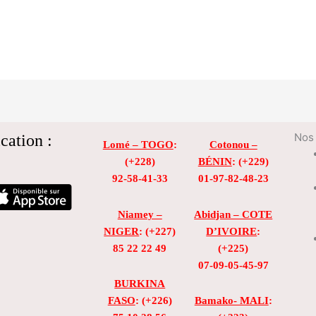
cation :
Nos 
Lomé – TOGO
:
Cotonou –
(+228)
BÉNIN
: (+229)
92-58-41-33
01-97-82-48-23
Niamey –
Abidjan – COTE
NIGER
: (+227)
D’IVOIRE
:
85 22 22 49
(+225)
07-09-05-45-97
BURKINA
FASO
: (+226)
Bamako- MALI
: