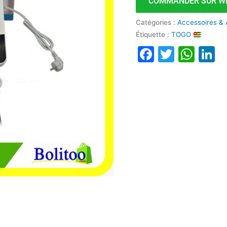
COMMANDER SUR W
Catégories :
Accessoires & 
Étiquette :
TOGO
Faceboo
Twitte
Wha
L