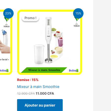
Le
Le
23%
15%
prix
prix
Promo !
Promo !
initial
actuel
était :
est :
CFA.
12.900 CFA.
11.000 CFA.
Remise : 15%
Mixeur à main Smoothie
12.900
CFA
11.000
CFA
Ajouter au panier