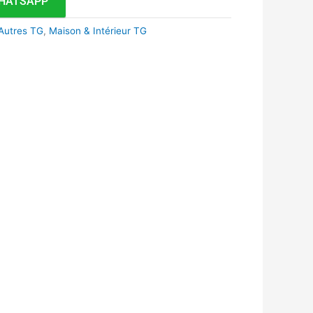
HATSAPP
Autres TG
,
Maison & Intérieur TG
k
r
tsApp
inkedIn