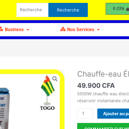
eau
Recherche
0
CFA
Recherche
Électrique
pour :
de
Salle
Business
Nos Services
de
Bains
Chauffe-eau Él
quantité
de
49.900
CFA
Chauffe-
eau
5500W chauffe-eau électr
Électrique
réservoir instantanée ch
de
Ajouter au p
Salle
de
Bains