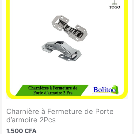
à
Fermeture
de
Porte
d'armoire
2Pcs
Charnière à Fermeture de Porte
d’armoire 2Pcs
1.500
CFA