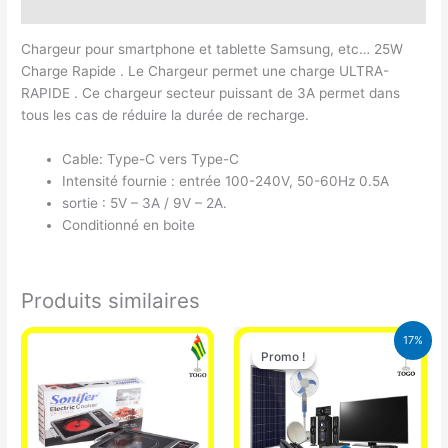
Avis (0)
Chargeur pour smartphone et tablette Samsung, etc… 25W
Charge Rapide . Le Chargeur permet une charge ULTRA-
RAPIDE . Ce chargeur secteur puissant de 3A permet dans
tous les cas de réduire la durée de recharge.
Cable: Type-C vers Type-C
Intensité fournie : entrée 100-240V, 50-60Hz 0.5A
sortie : 5V – 3A / 9V – 2A.
Conditionné en boite
Produits similaires
Le
Le
17%
prix
prix
Promo !
Promo !
initial
actuel
était :
est :
430.000 CFA.
355.000 