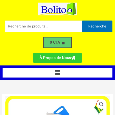
Type-
Aller
C
au
contenu
Recherche
Recherche
pour :
0
CFA
À Propos de Nous
Menu
quantité
de
Chargeur