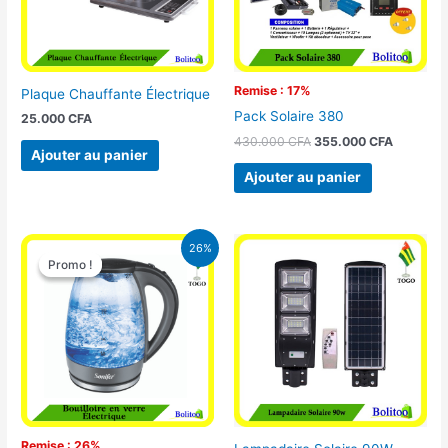
Remise : 17%
Plaque Chauffante Électrique
Pack Solaire 380
25.000
CFA
430.000
CFA
355.000
CFA
Ajouter au panier
Ajouter au panier
Le
Le
26%
prix
prix
Promo !
Promo !
initial
actuel
était :
est :
16.900 CFA.
12.500 CFA.
Remise : 26%