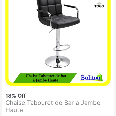
était :
est :
Tabouret
55.000 CFA.
45.000 CFA.
de
Bar
à
Jambe
Haute
18% Off
Chaise Tabouret de Bar à Jambe
Haute