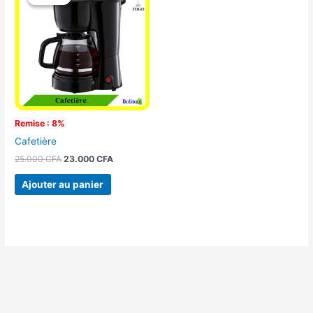
initial
actuel
était :
est :
25.000 CFA.
23.000 CFA.
Remise : 8%
Cafetière
25.000
CFA
23.000
CFA
Ajouter au panier