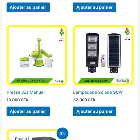
Ajouter au panier
Ajouter au panier
Presse Jus Manuel
Lampadaire Solaire 90W
10.000
CFA
32.000
CFA
Ajouter au panier
Ajouter au panier
Le
Le
8%
prix
prix
Promo !
Promo !