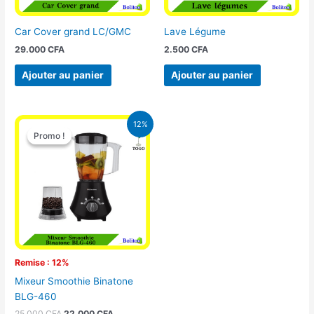
Car Cover grand LC/GMC
Lave Légume
29.000
CFA
2.500
CFA
Ajouter au panier
Ajouter au panier
Le
Le
12%
prix
prix
Promo !
Promo !
initial
actuel
était :
est :
25.000 CFA.
22.000 CFA.
Remise : 12%
Mixeur Smoothie Binatone
BLG-460
25.000
CFA
22.000
CFA