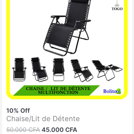
était :
est :
de
50.000 CFA.
45.000 CFA.
Détente
10% Off
Chaise/Lit de Détente
50.000
CFA
45.000
CFA