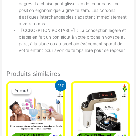
degrés. La chaise peut glisser en douceur dans une
position ergonomique à gravité zéro. Les cordons
élastiques interchangeables s’adaptent immédiatement
à votre corps.
【CONCEPTION PORTABLE】: La conception légère et
pliable en fait un bon ajout à votre prochain voyage au
parc, à la plage ou au prochain événement sportif de
votre enfant pour avoir du temps libre pour se reposer.
Produits similaires
Le
Le
23%
prix
prix
Promo !
Promo !
initial
actuel
était :
est :
65.000 CFA.
49.900 CFA.