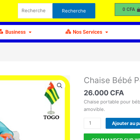
Bébé
Recherche
0
CFA
Recherche
Portable
pour :
avec
Jouets
Business
Nos Services
Chaise Bébé P
quantité
de
26.000
CFA
Chaise
Bébé
Chaise portable pour bébé
Portable
amovible.
avec
Ajouter au p
Jouets