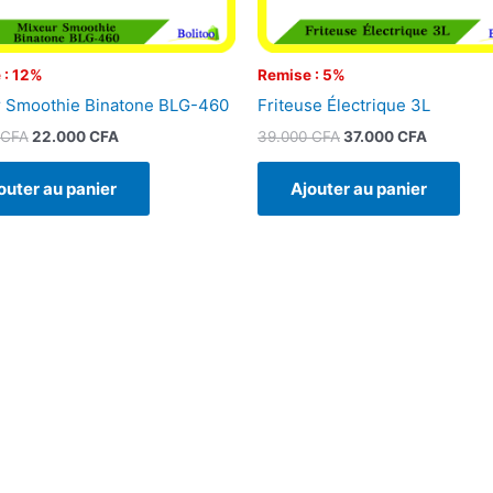
 : 12%
Remise : 5%
 Smoothie Binatone BLG-460
Friteuse Électrique 3L
CFA
22.000
CFA
39.000
CFA
37.000
CFA
outer au panier
Ajouter au panier