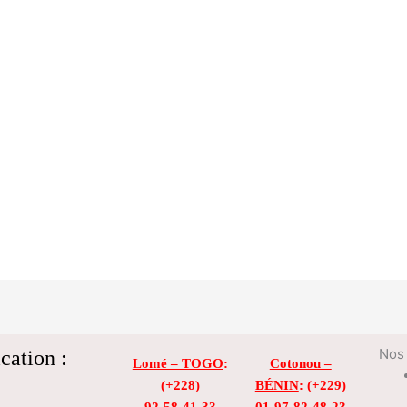
cation :
Nos 
Lomé – TOGO
:
Cotonou –
(+228)
BÉNIN
: (+229)