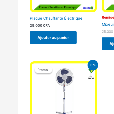
Remise
Plaque Chauffante Électrique
Mixeur
25.000
CFA
25.000
Ajouter au panier
Aj
Le
Le
15%
prix
prix
Promo !
Promo !
initial
actuel
était :
est :
10.000 CFA.
8.500 CFA.