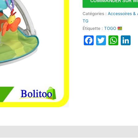
COMMANDER SUR W
Catégories :
Accessoires & 
TG
Étiquette :
TOGO
Faceboo
Twitte
Wha
L