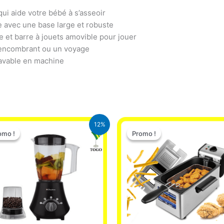
ui aide votre bébé à s’asseoir
e avec une base large et robuste
le et barre à jouets amovible pour jouer
 encombrant ou un voyage
lavable en machine
Le
Le
Le
Le
12%
prix
prix
prix
prix
omo !
omo !
Promo !
Promo !
initial
actuel
initial
actuel
était :
est :
était :
est :
25.000 CFA.
22.000 CFA.
39.000 CFA.
37.000 C