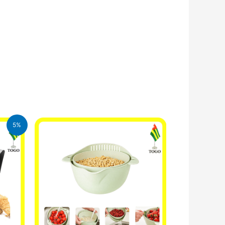
5%
FA.