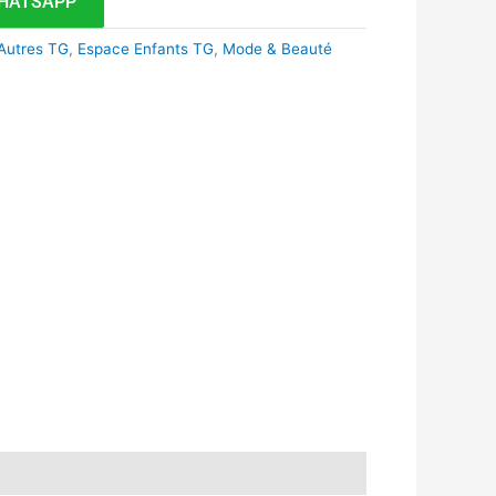
HATSAPP
Autres TG
,
Espace Enfants TG
,
Mode & Beauté
k
r
tsApp
inkedIn