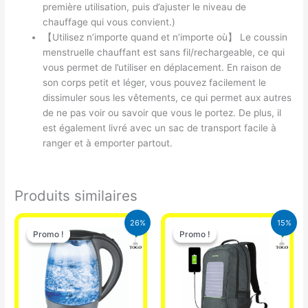
première utilisation, puis d’ajuster le niveau de
chauffage qui vous convient.)
【Utilisez n’importe quand et n’importe où】 Le coussin
menstruelle chauffant est sans fil/rechargeable, ce qui
vous permet de l’utiliser en déplacement. En raison de
son corps petit et léger, vous pouvez facilement le
dissimuler sous les vêtements, ce qui permet aux autres
de ne pas voir ou savoir que vous le portez. De plus, il
est également livré avec un sac de transport facile à
ranger et à emporter partout.
Produits similaires
Le
Le
Le
Le
26%
15%
prix
prix
prix
prix
Promo !
Promo !
Promo !
Promo !
initial
actuel
initial
actuel
était :
est :
était :
est :
16.900 CFA.
12.500 CFA.
29.500 CFA.
25.000 CFA