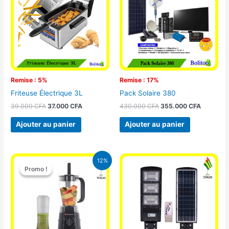
39.000 CFA.
37.000 CFA.
430.000 CFA.
355.000 
Remise : 5%
Remise : 17%
Friteuse Électrique 3L
Pack Solaire 380
39.000
CFA
37.000
CFA
430.000
CFA
355.000
CFA
Ajouter au panier
Ajouter au panier
Le
Le
12%
prix
prix
Promo !
Promo !
initial
actuel
était :
est :
25.000 CFA.
22.000 CFA.