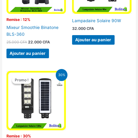
Remise : 12%
Lampadaire Solaire 90W
Mixeur Smoothie Binatone
32.000
CFA
BLS-360
Ajouter au panier
25.000
CFA
22.000
CFA
Ajouter au panier
Le
Le
30%
prix
prix
Promo !
Promo !
initial
actuel
était :
est :
50.000 CFA.
35.000 CFA.
Remise : 30%