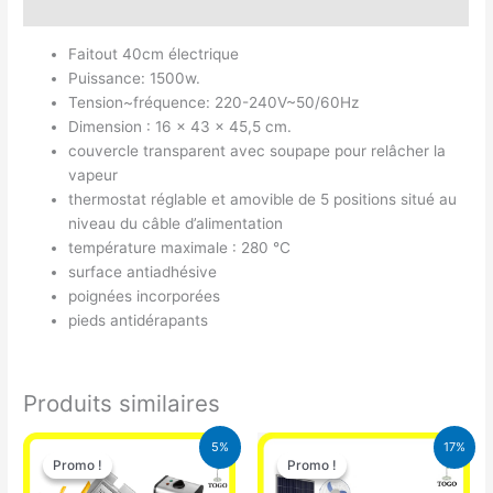
Avis (0)
Faitout 40cm électrique
Puissance: 1500w.
Tension~fréquence: 220-240V~50/60Hz
Dimension : 16 x 43 x 45,5 cm.
couvercle transparent avec soupape pour relâcher la
vapeur
thermostat réglable et amovible de 5 positions situé au
niveau du câble d’alimentation
température maximale : 280 °C
surface antiadhésive
poignées incorporées
pieds antidérapants
Produits similaires
Le
Le
Le
Le
5%
17%
prix
prix
prix
prix
Promo !
Promo !
Promo !
Promo !
initial
actuel
initial
actuel
était :
est :
était :
est :