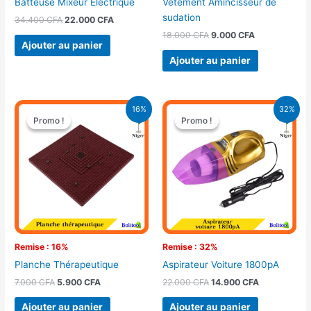
Batteuse Mixeur Électrique
Vêtement Amincisseur de
sudation
34.400
CFA
22.000
CFA
18.000
CFA
9.000
CFA
Ajouter au panier
Ajouter au panier
Le
Le
Le
Le
16%
32%
prix
prix
prix
prix
Promo !
Promo !
Promo !
Promo !
initial
actuel
initial
actuel
était :
est :
était :
est :
7.000 CFA.
5.900 CFA.
22.000 CFA.
14.900 CFA.
Remise : 16%
Remise : 32%
Planche Thérapeutique
Aspirateur Voiture 1800pA
7.000
CFA
5.900
CFA
22.000
CFA
14.900
CFA
Ajouter au panier
Ajouter au panier