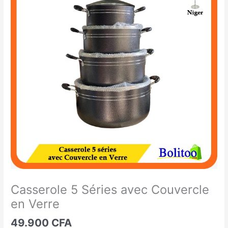
5
Séries
avec
Couvercle
en
Verre
Casserole 5 Séries avec Couvercle
en Verre
49.900
CFA