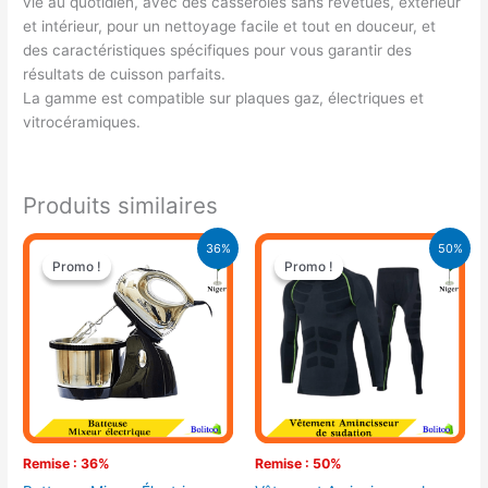
vie au quotidien, avec des casseroles sans revêtues, extérieur
et intérieur, pour un nettoyage facile et tout en douceur, et
des caractéristiques spécifiques pour vous garantir des
résultats de cuisson parfaits.
La gamme est compatible sur plaques gaz, électriques et
vitrocéramiques.
Produits similaires
Le
Le
Le
Le
36%
50%
prix
prix
prix
prix
Promo !
Promo !
Promo !
Promo !
initial
actuel
initial
actuel
était :
est :
était :
est :
34.400 CFA.
22.000 CFA.
18.000 CFA.
9.000 CFA.
Remise : 36%
Remise : 50%