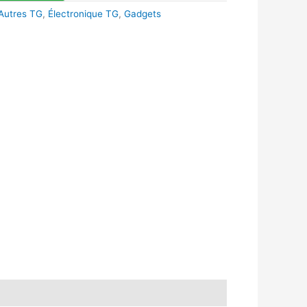
Autres TG
,
Électronique TG
,
Gadgets
k
r
tsApp
inkedIn