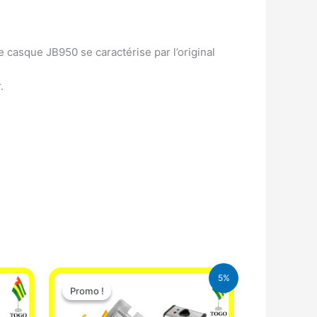
e casque JB950 se caractérise par l’original
.
Le
Le
5%
prix
prix
Promo !
Promo !
initial
actuel
était :
est :