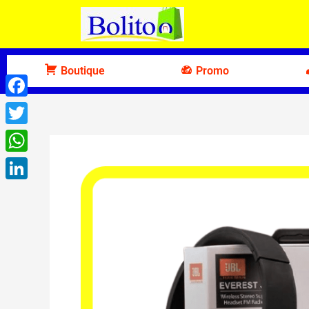
Aller
au
contenu
Boutique
Promo
Facebook
Twitter
WhatsApp
LinkedIn