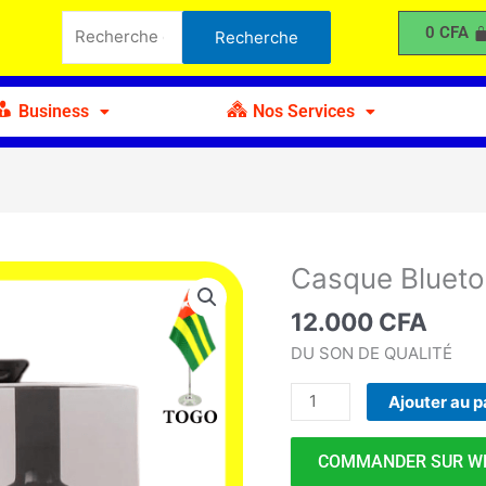
Bluetooth
Recherche
0
CFA
Recherche
JBL
pour :
Business
Nos Services
Casque Blueto
quantité
de
12.000
CFA
Casque
Bluetooth
DU SON DE QUALITÉ
JBL
Ajouter au p
COMMANDER SUR W