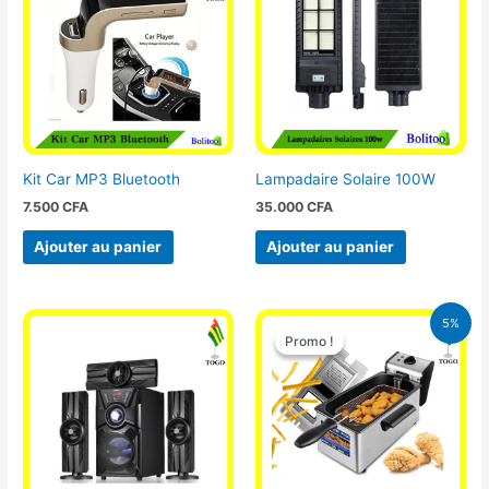
Kit Car MP3 Bluetooth
Lampadaire Solaire 100W
7.500
CFA
35.000
CFA
Ajouter au panier
Ajouter au panier
Le
Le
5%
prix
prix
Promo !
Promo !
initial
actuel
était :
est :
39.000 CFA.
37.000 CFA.