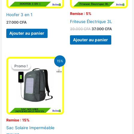
Remise : 5%
Hoofer 3 en 1
Friteuse Électrique 3L
27.000
CFA
39.000
CFA
37.000
CFA
Ajouter au panier
Ajouter au panier
Le
Le
15%
prix
prix
Promo !
Promo !
initial
actuel
était :
est :
29.500 CFA.
25.000 CFA.
Remise : 15%
Sac Solaire Imperméable