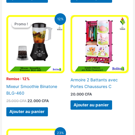
Le
Le
12%
prix
prix
Promo !
Promo !
initial
actuel
était :
est :
25.000 CFA.
22.000 CFA.
Remise : 12%
Armoire 2 Battants avec
Portes Chaussures C
Mixeur Smoothie Binatone
BLG-460
20.000
CFA
25.000
CFA
22.000
CFA
Ajouter au panier
Ajouter au panier
Le
Le
23%